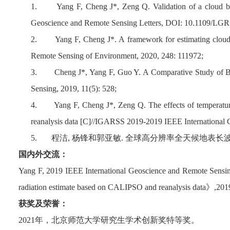
1.
Yang F, Cheng J*, Zeng Q. Validation of a cloud b
Geoscience and Remote Sensing Letters, DOI: 10.1109/LG
2.
Yang F, Cheng J*. A framework for estimating cloud
Remote Sensing of Environment, 2020, 248: 111972;
3.
Cheng J*, Yang F, Guo Y. A Comparative Study of 
Sensing, 2019, 11(5): 528;
4.
Yang F, Cheng J*, Zeng Q. The effects of temperatu
reanalysis data [C]//IGARSS 2019-2019 IEEE Internationa
5.
程洁
,
杨锋和郭亚敏
.
全球高分辨率全天候地表长
国内外交流：
Yang F, 2019 IEEE International Geoscience and Remote Sens
radiation estimate based on CALIPSO and reanalysis data
》
,201
获奖及荣誉：
2021
年，北京师范大学研究生学术创新奖特等奖。