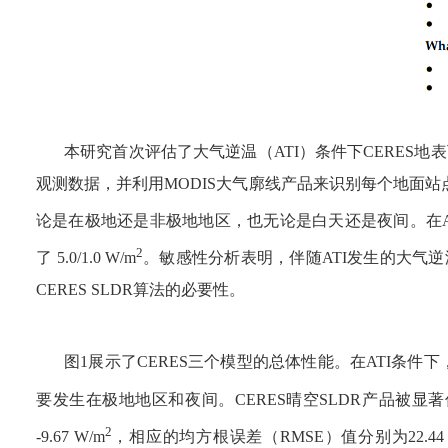
本研究首次评估了大气逆温（
ATI
）条件下
CERES
地表
观测数据，并利用
MODIS
大气廓线产品来识别每个地面站
论是在极地还是非极地地区，也无论是白天还是夜间。在
2
了
5.0/1.0 W/m
。敏感性分析表明，伴随
ATI
发生的大气逆
CERES SLDR
算法的必要性。
图
1
展示了
CERES
三个模型的总体性能。在
ATI
条件下
要发生在极地地区和夜间。
CERES
晴空
SLDR
产品被显著
2
-9.67 W/m
，相应的均方根误差（
RMSE
）值分别为
22.4