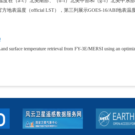
I地表温度在（a–c）北美南部、（d–f）北美中部和（g–i）北美中东
地表温度（official LST），第三列展示GOES-16/ABI地表温度
9
Land surface temperature retrieval from FY-3E/MERSI using an optim