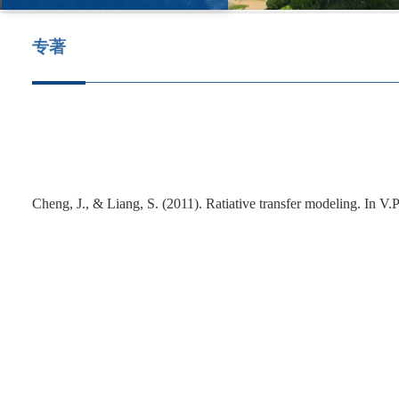
专著
Cheng, J., & Liang, S. (2011). Ratiative transfer modeling. In
V.P